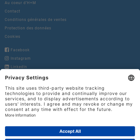
Au coeur d’H+M
Contact
Conditions générales de ventes
Protection des données
Cookies
Facebook
Instagram
LinkedIn
YouTube
Hinderer + Muhlich
France S.N.C.
15, rue de la Pierre Levée
Tel.:
+33 1 49 29 67 10
75011 Paris
contact@hinderer-