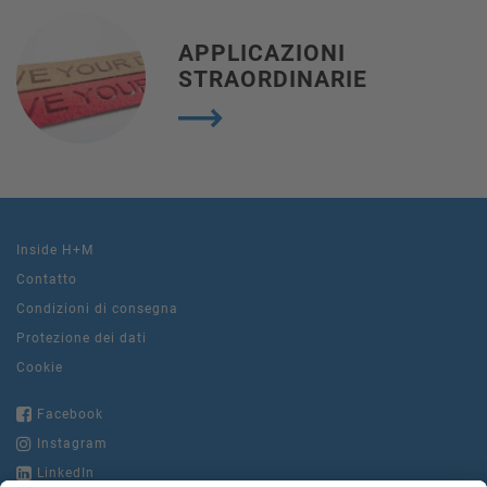
APPLICAZIONI
STRAORDINARIE
Inside H+M
Contatto
Condizioni di consegna
Protezione dei dati
Cookie
Facebook
Instagram
LinkedIn