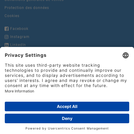
Protection des données
Cookies
Facebook
Instagram
LinkedIn
YouTube
Hinderer + Muhlich
France S.N.C.
15, rue de la Pierre Levée
Tel.:
+33 1 49 29 67 10
75011 Paris
contact@hinderer-
muhlich.fr