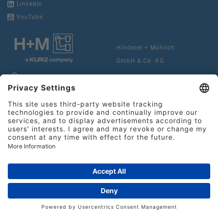
LinkedIn
YouTube
Hinderer + Mühlich
GmbH & Co. KG
Heilbronner Straße 29
Tel.:
+49 71 61 978 22-0
73037 Göppingen
Fax:
+49 71 61 978 22-10
info@hinderer-muehlich.de